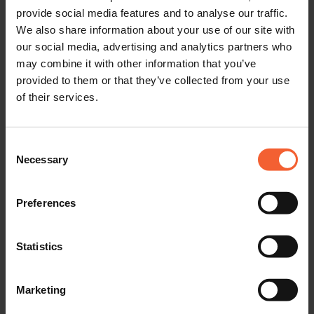
provide social media features and to analyse our traffic.
We also share information about your use of our site with
our social media, advertising and analytics partners who
may combine it with other information that you’ve
provided to them or that they’ve collected from your use
of their services.
Formación en software
Consent
Una preparación eficaz del trabajo es crucial para optimizar el
Necessary
Selection
rendimiento de su máquina. Le ofrecemos una formación
completa sobre detallado y preparación del trabajo, disponible
Preferences
tanto en línea como fuera de línea. La formación se centra en el
software
ProCAM
de fabricación propia de HGG y en el proceso
Statistics
digital de creación de archivos de corte para sacar todo el
potencial de su máquina.
Marketing