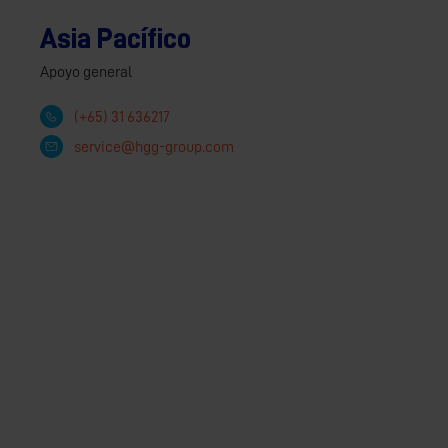
Asia Pacífico
Apoyo general
(+65) 31 636217
service@hgg-group.com