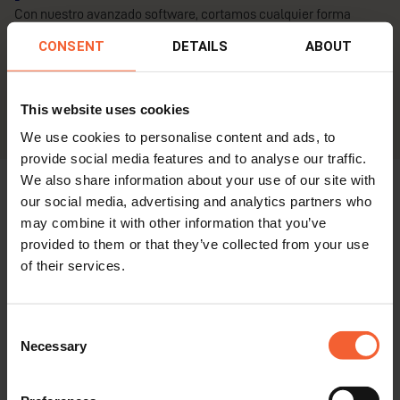
Con nuestro avanzado software, cortamos cualquier forma
deseada, lo que se traduce en menos tiempo de ajuste, volumen
CONSENT
DETAILS
ABOUT
de soldadura y tiempo de soldadura. Recibirá de nosotros un kit
de construcción completo, incluyendo el pretratamiento de
soldadura deseado y las marcas y líneas de ajuste.
This website uses cookies
We use cookies to personalise content and ads, to
provide social media features and to analyse our traffic.
We also share information about your use of our site with
our social media, advertising and analytics partners who
Nuestro proceso en 4 pasos
may combine it with other information that you’ve
Le quitamos el peso de encima con un proceso sencillo y claro
provided to them or that they’ve collected from your use
of their services.
de 4 pasos que garantiza una entrega rápida y cumple las
normas más exigentes del sector.
Consent
Necessary
Contacto
Selection