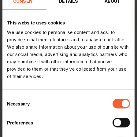
CONSENT
DETAILS
ABOUT
soldadura deseado y las marcas y líneas de ajuste.
This website uses cookies
We use cookies to personalise content and ads, to
provide social media features and to analyse our traffic.
Nuestro proceso en 4 pasos
We also share information about your use of our site with
Le quitamos el peso de encima con un proceso sencillo y claro
our social media, advertising and analytics partners who
may combine it with other information that you’ve
de 4 pasos que garantiza una entrega rápida y cumple las
provided to them or that they’ve collected from your use
normas más exigentes del sector.
of their services.
Contacto
Consent
Necessary
Selection
Asesoramiento especializado previo
Preferences
Gracias a nuestros 40 años de experiencia en el perfilado 3D,
sabemos que cada corte puede ser diferente. Le ayudamos