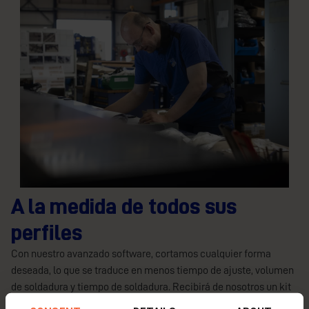
A la medida de todos sus
perfiles
Con nuestro avanzado software, cortamos cualquier forma
deseada, lo que se traduce en menos tiempo de ajuste, volumen
de soldadura y tiempo de soldadura. Recibirá de nosotros un kit
de construcción completo, incluyendo el pretratamiento de