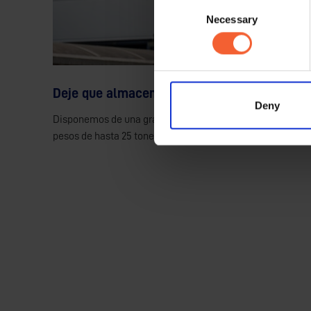
Consent
Necessary
Selection
Deje que almacenemos el material por uste
Deny
Disponemos de una gran capacidad de almacenamiento que
pesos de hasta 25 toneladas.