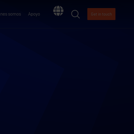
énes somos
Apoyo
Get in touch