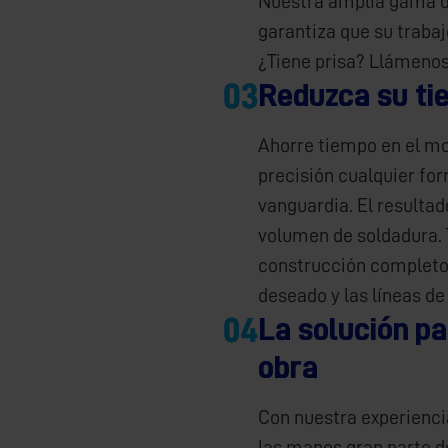
Nuestra amplia gama d
garantiza que su trabaj
¿Tiene prisa? Llámenos
Reduzca su ti
Ahorre tiempo en el mo
precisión cualquier fo
vanguardia. El resulta
volumen de soldadura. 
construcción completo 
deseado y las líneas de
La solución p
obra
Con nuestra experienci
las manos gran parte d