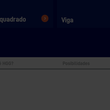
 quadrado
Viga
é HGG?
Posibilidades