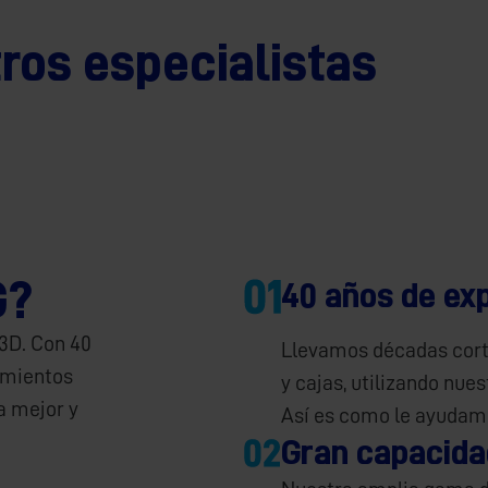
ros especialistas
G?
40 años de exp
 3D. Con 40
Llevamos décadas corta
imientos
y cajas, utilizando nue
a mejor y
Así es como le ayudamo
Gran capacida