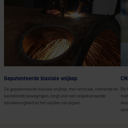
Gepatenteerde biaxiale snijkop
CN
De gepatenteerde biaxiale snijkop, met verticale, roterende en
De 
kantelende bewegingen, zorgt voor een ongeëvenaarde
mat
nauwkeurigheid bij het snijden van pijpen.
doo
Plasma snijden
aan
M