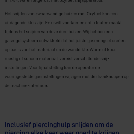
in 1984, waren uitgerust met oxyfuel snijapparatuur.
Het snijden van zwaarwandige buizen met Oxyfuel kan een
uitdagende klus zijn. En u wilt voorkomen dat u fouten maakt
tijdens het snijden van deze dure buizen. Wij hebben een
gasregelsysteem ontwikkeld dat het juiste gasmengsel creëert
op basis van het materiaal en de wanddikte. Warm of koud,
roestig of schoon materiaal, vereist verschillende snij-
instellingen. Voor fijnafstelling kan de operator de
vooringestelde gasinstellingen wijzigen met de draaiknoppen op
de machine-interface.
Inclusief piercinghulp snijden om de
piercing elke keer weer goed te krijgen