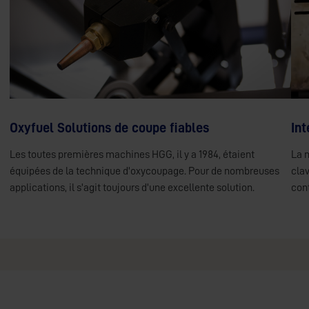
Oxyfuel Solutions de coupe fiables
Int
Les toutes premières machines HGG, il y a 1984, étaient
La 
équipées de la technique d'oxycoupage. Pour de nombreuses
clav
applications, il s'agit toujours d'une excellente solution.
con
Plasma découpage
I