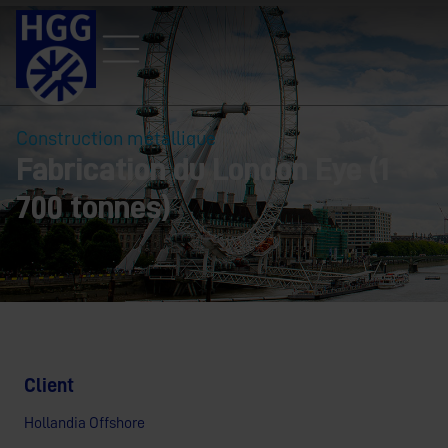
Construction métallique
Fabrication du London Eye (1
700 tonnes)
Client
Hollandia Offshore