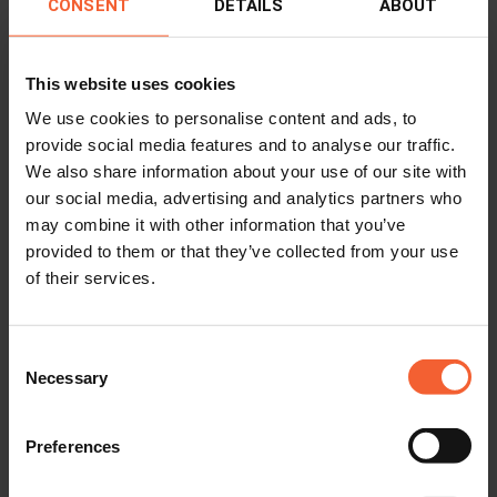
CONSENT
DETAILS
ABOUT
Les services de coupe de tuyaux de
This website uses cookies
HGG
We use cookies to personalise content and ads, to
provide social media features and to analyse our traffic.
We also share information about your use of our site with
Hollandia a fait appel à HGG pour la réalisation de tous les
our social media, advertising and analytics partners who
travaux de coupe de tuyaux. En collaboration avec Hollandia, le
may combine it with other information that you’ve
spécialiste en soudage des services de coupe de tubes de HGG a
provided to them or that they’ve collected from your use
modélisé numériquement toutes les connexions, y compris les
of their services.
moindres détails de soudage de la structure. Ces données
numériques ont permis aux spécialistes du profilage 3D de HGG
Consent
de réaliser des coupes extrêmement propres et précises sur
Necessary
Selection
deux de nos machines : notre machine
SPC 1200
, qui a fait ses
preuves, et la
machine TCL, hautement automatisée
. Les coupes
Preferences
précises ont permis d’obtenir des pièces parfaitement ajustées