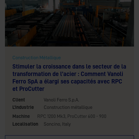
Construction Métallique
Stimuler la croissance dans le secteur de la
transformation de l’acier : Comment Vanoli
Ferro SpA a élargi ses capacités avec RPC
et ProCutter
Client
Vanoli Ferro S.p.A.
L’industrie
Construction métallique
Machine
RPC 1200 Mk3
,
ProCutter 600 - 900
Localisation
Soncino, Italy