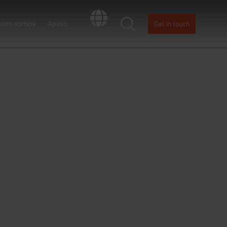
énes somos
Apoyo
Get in touch