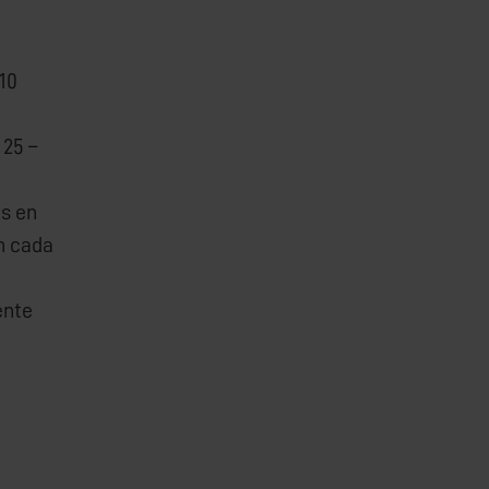
 10
25 –
s en
n cada
ente