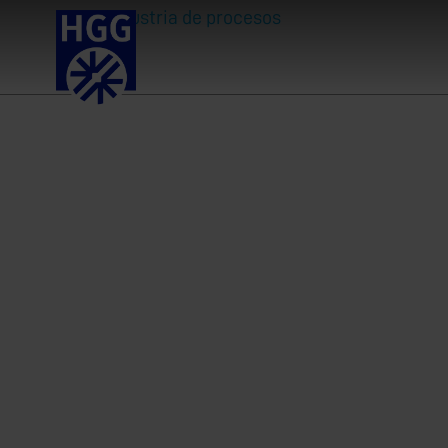
Industria de procesos
Resuelta la falta
de soldadores d
recipientes en En