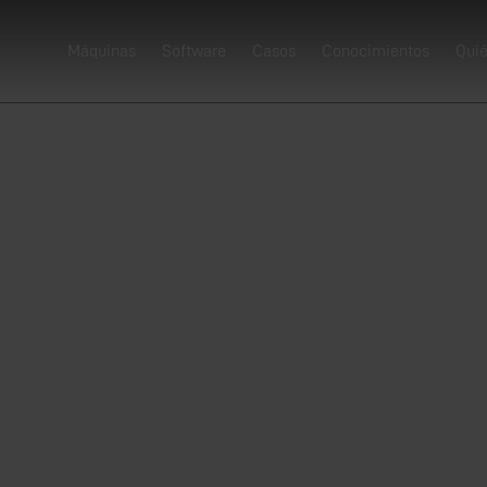
 crónica
Máquinas
Software
Casos
Conocimientos
Qui
e
erflex Ltd