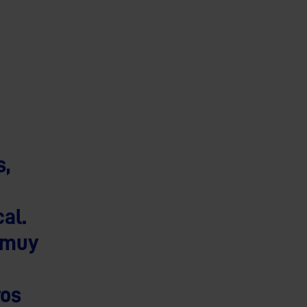
s,
al.
 muy
ros