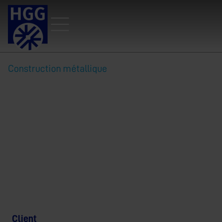
Construction métallique
MMC Contractors : Le
ProCutter 900 RB vous permet
de gagner 6 jours de temps de
coupe.
Client