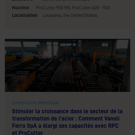
Machine
ProCutter 900 RB
,
ProCutter 600 - 900
Localisation
Louisiana, the United States
Construction Métallique
Stimuler la croissance dans le secteur de la
transformation de l’acier : Comment Vanoli
Ferro SpA a élargi ses capacités avec RPC
et ProCutter