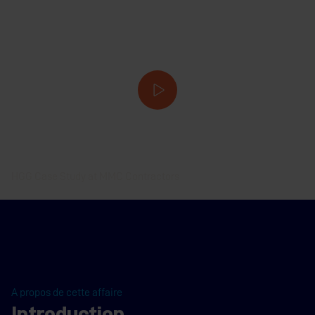
WATCH VIDEO
Étude de cas ProCutter 900 RB
HGG Case Study at MMC Contractors
A propos de cette affaire
Introduction