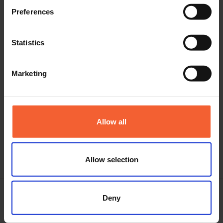
Preferences
Poursuivons la conversation
Statistics
Vous n’avez pas eu l’occasion de nous rencontrer à MACH ou
NASCC ?
Consultez notre calendrier des événements 2026
pour
Marketing
nous trouver à un salon près de chez vous ou
contactez-nous
directement
et nous nous ferons un plaisir d’examiner ce que ces
développements signifient pour vos opérations.
Allow all
Allow selection
Deny