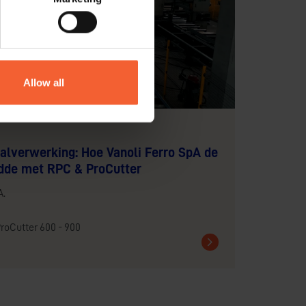
Allow all
aalverwerking: Hoe Vanoli Ferro SpA de
idde met RPC & ProCutter
A.
roCutter 600 - 900