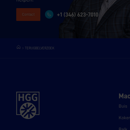
+1 (346) 623-7010
Contact
TERUGBELVERZOEK
Mac
Buis
Koke
Balk