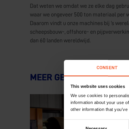
Dat weten we omdat we ze elke dag gebruik
waar we ongeveer 500 ton materiaal per 
Daarom vindt u onze machines bij ’s werel
scheepsbouw-, offshore- en pijpverwerkin
dan 60 landen wereldwijd.
CONSENT
MEER GERELATEERDE ZA
This website uses cookies
We use cookies to personalis
information about your use of
other information that you’ve
Consent
Necessary