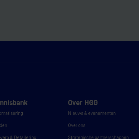
nnisbank
Over HGG
omatisering
Nieuws & evenementen
jden
Over ons
werp & Detailering
Strategische partnerschappen