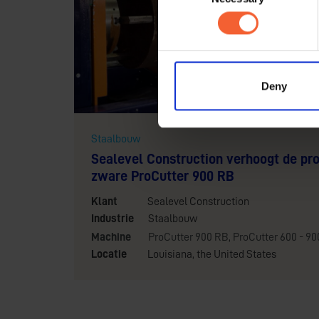
Selection
Deny
Staalbouw
Sealevel Construction verhoogt de pro
zware ProCutter 900 RB
Klant
Sealevel Construction
Industrie
Staalbouw
Machine
ProCutter 900 RB
,
ProCutter 600 - 90
Locatie
Louisiana, the United States