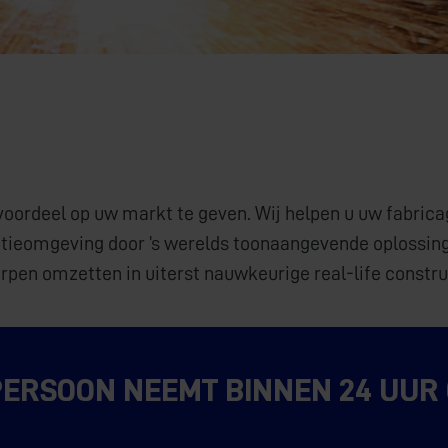
voordeel op uw markt te geven. Wij helpen u uw fabrica
ieomgeving door ’s werelds toonaangevende oplossinge
rpen omzetten in uiterst nauwkeurige real-life constru
ERSOON NEEMT BINNEN 24 UUR C