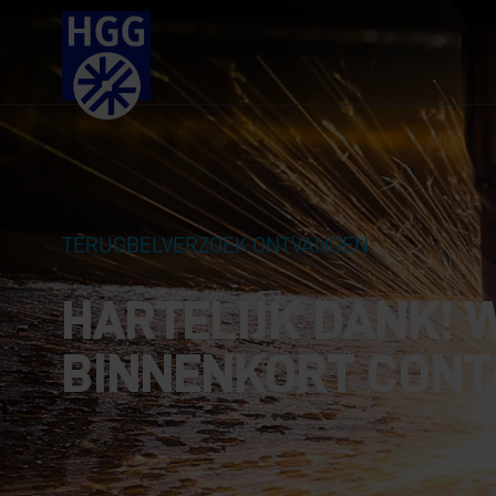
Terugbelverz
TERUGBELVERZOEK ONTVANGEN
HARTELIJK DANK! 
BINNENKORT CONT