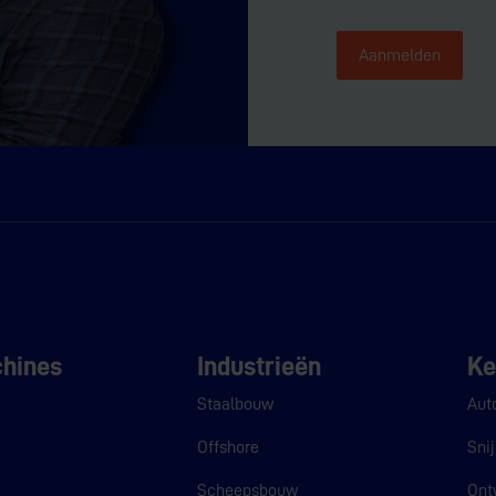
Aanmelden
hines
Industrieën
Ke
Staalbouw
Aut
Offshore
Sni
r
Scheepsbouw
Ont