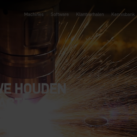
Machines
Software
Klantverhalen
Kennisbank
oek
WE HOUDEN
ACT!