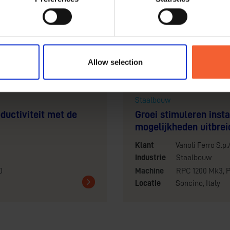
Allow selection
Staalbouw
ductiviteit met de
Groei stimuleren inst
mogelijkheden uitbre
Klant
Vanoli Ferro S.p.
Industrie
Staalbouw
0
Machine
RPC 1200 Mk3
,
P
Locatie
Soncino, Italy