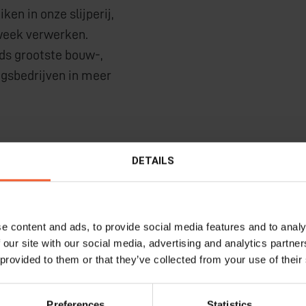
en in onze slijperij,
week verwerken.
ds grootste bouw-,
gsbedrijven in meer
DETAILS
KEN:
Alle cases bekijken
e content and ads, to provide social media features and to analy
 our site with our social media, advertising and analytics partn
 provided to them or that they’ve collected from your use of their
Preferences
Statistics