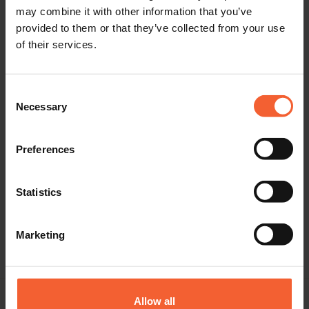
may combine it with other information that you’ve
Werden Sie unser Team verstärken?
provided to them or that they’ve collected from your use
of their services.
Besuchen Sie
jobs.hgg.co.uk
um unsere neuesten
Stellenangebote zu sehen. Sie können uns auch direkt per
Consent
Telefon oder WhatsApp unter
(+31) 6 276 224 65
Necessary
Selection
kontaktieren. Wir freuen uns darauf, von Ihnen zu hören!
Preferences
Statistics
Marketing
Allow all