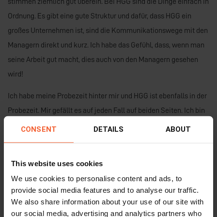
stimmen ziemlich gut überein. Bei HGG sind die Dinge einfach in
Ordnung. Es gibt eine gute Struktur und dafür, dass HGG ein
großes Unternehmen ist, sind die Kommunikationswege mit den
Managern direkt und kurz. Ich habe das Gefühl, dass, wenn man
seine Arbeit gut macht, dies auch von den Managern gesehen
wird!
Ich habe meine Probezeit hinter mir und HGG ist ebenfalls in der
Probezeit. Mir gefällt es auf jeden Fall auf beiden Seiten. Ich bin
sehr froh, dass ich mich für HGG entschieden habe.
CONSENT
DETAILS
ABOUT
This website uses cookies
We use cookies to personalise content and ads, to
provide social media features and to analyse our traffic.
We also share information about your use of our site with
our social media, advertising and analytics partners who