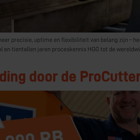
neer precisie, uptime en flexibiliteit van belang zijn –
rol en tientallen jaren proceskennis HGG tot de wereld
ding door de ProCutte