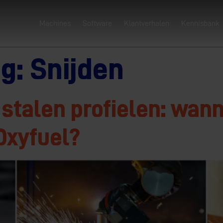
Machines
Software
Klantverhalen
Kennisbank
ag:
Snijden
stalen profielen: wann
Oxyfuel?