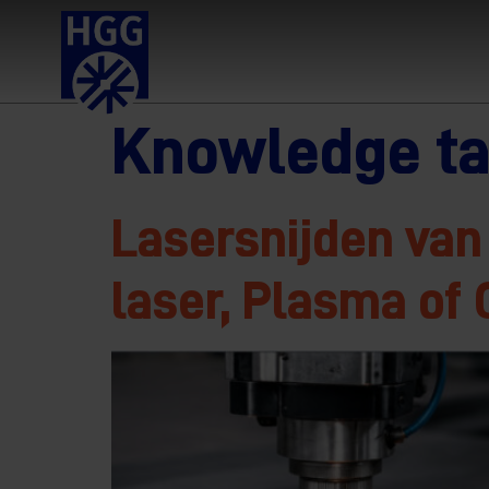
Knowledge t
Lasersnijden van 
laser, Plasma of 