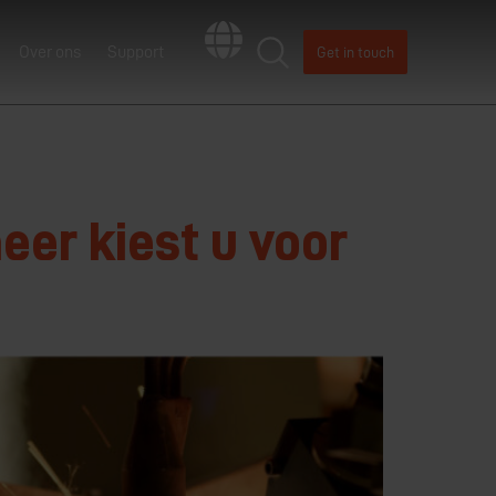
Over ons
Support
Get in touch
eer kiest u voor