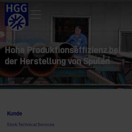
Prozessindustrie
Hohe Produktionseffizienz bei
der Herstellung von Spulen
Kunde
Stork Technical Services