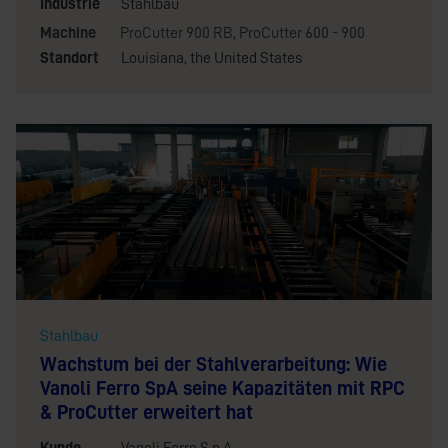
Industrie
Stahlbau
Machine
ProCutter 900 RB
,
ProCutter 600 - 900
Standort
Louisiana, the United States
Stahlbau
Wachstum bei der Stahlverarbeitung: Wie
Vanoli Ferro SpA seine Kapazitäten mit RPC
& ProCutter erweitert hat
Kunde
Vanoli Ferro S.p.A.