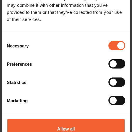
may combine it with other information that you’ve
provided to them or that they’ve collected from your use
of their services.
Consent
Necessary
Selection
Wir wissen, welch wichtige Rolle
eine Fertigteilwerkstatt im
Preferences
gesamten Herstellungsprozess
Statistics
spielt. Deshalb brauchen wir eine
Marketing
zuverlässige
Automatisierungslösung.
Allow all