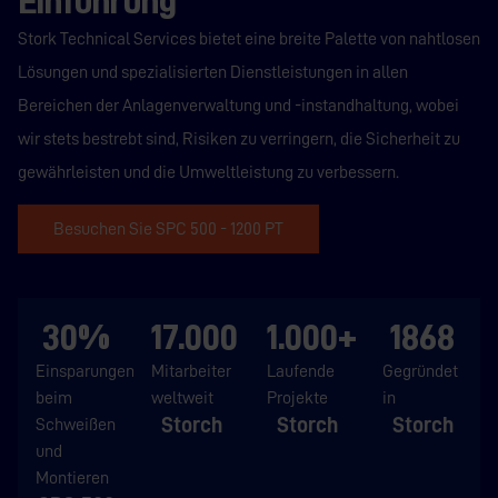
Einführung
Stork Technical Services bietet eine breite Palette von nahtlosen
Lösungen und spezialisierten Dienstleistungen in allen
Bereichen der Anlagenverwaltung und -instandhaltung, wobei
wir stets bestrebt sind, Risiken zu verringern, die Sicherheit zu
gewährleisten und die Umweltleistung zu verbessern.
Besuchen Sie SPC 500 - 1200 PT
30%
17.000
1.000+
1868
Einsparungen
Mitarbeiter
Laufende
Gegründet
beim
weltweit
Projekte
in
Storch
Storch
Storch
Schweißen
und
Montieren