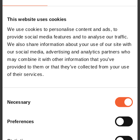
This website uses cookies
We use cookies to personalise content and ads, to
provide social media features and to analyse our traffic.
We also share information about your use of our site with
our social media, advertising and analytics partners who
may combine it with other information that you’ve
provided to them or that they’ve collected from your use
of their services.
Die größte Herausforderung bei
diesem Projekt ist die Zeit. Wir
Consent
Necessary
Selection
müssen nicht nur pünktlich liefern,
Preferences
sondern auch ein qualitativ