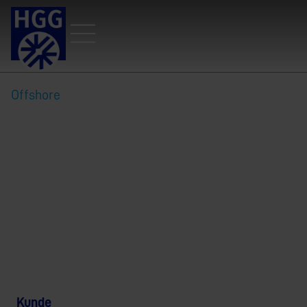
Offshore
Hochwertiges CNC-
Trägerschneiden für
geschweißte
Stahlkonstruktionen
Kunde