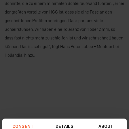
Schnitte, die zu einem minimalen Schleifaufwand führten: „Einer
der größten Vorteile von HGG ist, dass sie eine Fase an den
geschnittenen Profilen anbringen. Das spart uns viele
Schleifstunden. Wir haben eine Toleranz von 1 oder 2 mm, so
dass fast nichts mehr zu schleifen ist und wir sehr schnell bauen
können. Das ist sehr gut“, fügt Hans Peter Labee – Monteur bei
Hollandia, hinzu.
CONSENT
DETAILS
ABOUT