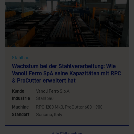
Stahlbau
Wachstum bei der Stahlverarbeitung: Wie
Vanoli Ferro SpA seine Kapazitäten mit RPC
& ProCutter erweitert hat
Kunde
Vanoli Ferro S.p.A.
Industrie
Stahlbau
Machine
RPC 1200 Mk3
,
ProCutter 600 - 900
Standort
Soncino, Italy