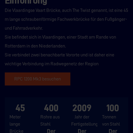
Einführung
Die Vlaardingse Vaart Brücke, auch The Twist genannt, ist eine 45
m lange schraubenförmige Fachwerkbrücke für den Fußgänger-
und Fahrradverkehr.
Sie befindet sich in Vlaardingen, einer Stadt am Rande von
Rotterdam in den Niederlanden.
Sie verbindet zwei benachbarte Vororte und ist daher eine
wichtige Verbindung im Radwegenetz der Region
RPC 1200 Mk3 besuchen
45
400
2009
100
Meter
Rohre aus
Jahr der
Tonnen
lange
Stahl
Fertigstellung
von Stahl
Der
Der
Der
Brücke