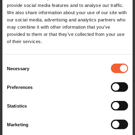
provide social media features and to analyse our traffic.
We also share information about your use of our site with
our social media, advertising and analytics partners who
may combine it with other information that you’ve
provided to them or that they’ve collected from your use
of their services.
Consent
Necessary
Selection
Preferences
"Die Einhaltung enger Toleranzen
war ein ständiges Thema und
Statistics
Problem. Der letzte Strohhalm war
Marketing
für uns eine Situation, in der wir