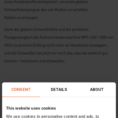
eines Kastenprofils extrapoliert, um einen glatten
Schweißübergang an den vier Radien zu schaffen.
Radien zu erzeugen.
Dank der glatten Schweißnähte und der perfekten
Passgenauigkeit der Rohrschneidemaschine MPC 450 | 1200 von
HGG muss Orion Drilling nicht mehr an Verarbeiter auslagern,
und die Schweißer tun jetzt nur noch das, was sie wirklich gut
können – montieren und schweißen.
CONSENT
DETAILS
ABOUT
This website uses cookies
We use cookies to personalise content and ads, to