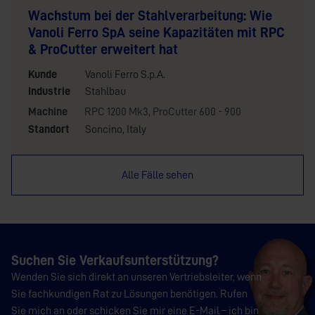
Wachstum bei der Stahlverarbeitung: Wie
Vanoli Ferro SpA seine Kapazitäten mit RPC
& ProCutter erweitert hat
Kunde
Vanoli Ferro S.p.A.
Industrie
Stahlbau
Machine
RPC 1200 Mk3
,
ProCutter 600 - 900
Standort
Soncino, Italy
Alle Fälle sehen
Suchen Sie Verkaufsunterstützung?
Wenden Sie sich direkt an unseren Vertriebsleiter, wenn
Sie fachkundigen Rat zu Lösungen benötigen. Rufen
Sie mich an oder schicken Sie mir eine E-Mail – ich bin