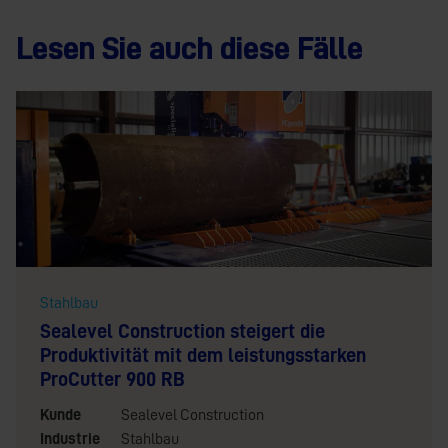
Lesen Sie auch diese Fälle
Stahlbau
Sealevel Construction steigert die
Produktivität mit dem leistungsstarken
ProCutter 900 RB
Kunde
Sealevel Construction
Industrie
Stahlbau