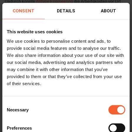
Dadurch konnte
Alltype Engineering
die Arbeitskosten vor Ort
um 30% senken.
CONSENT
DETAILS
ABOUT
Die Maschine half bei der Optimierung des Schneidprozesses
This website uses cookies
und ermöglichte es den Schweißern, das zu tun, was sie am
We use cookies to personalise content and ads, to
besten können: Schweißen.
provide social media features and to analyse our traffic.
We also share information about your use of our site with
our social media, advertising and analytics partners who
may combine it with other information that you’ve
provided to them or that they’ve collected from your use
of their services.
Consent
Necessary
Selection
Preferences