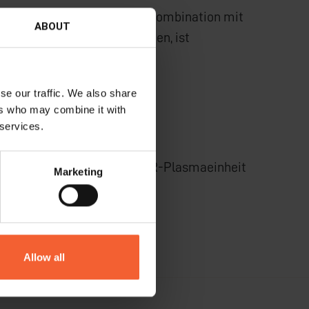
-Rohrprofiliermaschinen in Kombination mit
ABOUT
pertherm geschnitten werden, ist
ens messen.
).
se our traffic. We also share
ers who may combine it with
 services.
profiliermaschine
mit XPR-Plasmaeinheit
Marketing
Allow all