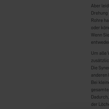
Aber lei
Drehung 
Rohre ha
oder kö
Wenn Sie
entweder
Um alle 
zusätzli
Die Syne
anderen 
Bei klei
gesamten
Dadurch,
der Löch