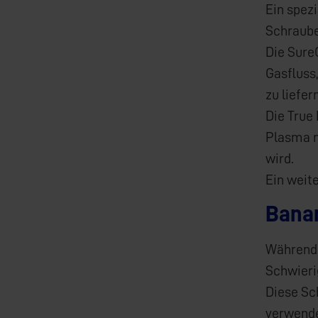
Ein spez
Schrauben
Die Sure
Gasfluss
zu liefern
Die True 
Plasma m
wird.
Ein weit
Bana
Während 
Schwieri
Diese Sc
verwende