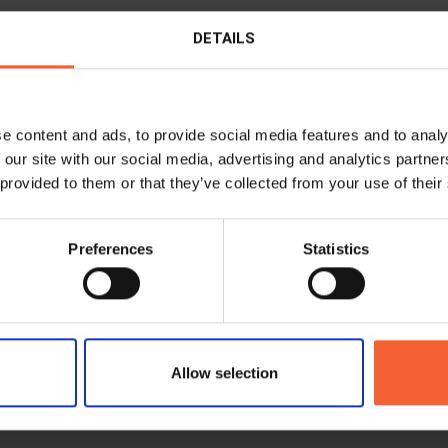
ität und Genauigkeit der Schraubenlöcher, die auf SPC
DETAILS
 Hole®-Technologie auf den XPR-Plasmaanlagen von Hy
offen und kann sich mit der Qualität des Laserschneid
i Rohren mit einer Wandstärke von bis zu 25 mm (1 Zoll
e content and ads, to provide social media features and to analy
n Sie uns Ihnen zeigen
 our site with our social media, advertising and analytics partn
 provided to them or that they’ve collected from your use of their
arten Sie also noch?
 Sie noch mehr Beweise dafür, dass eine
HGG SPC-Rohr
Preferences
Statistics
hste Rohrprofiliermaschine sein sollte?
Allow selection