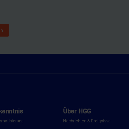
ch
kenntnis
Über HGG
omatisierung
Nachrichten & Ereignisse