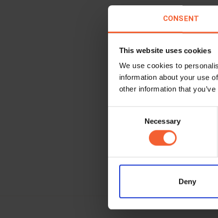
Die Qual
CONSENT
der True
unübertr
This website uses cookies
Selbst be
We use cookies to personalis
Lasse
information about your use of
other information that you’ve
Worauf w
Consent
Brauchen
Necessary
Selection
Ihre näc
Deny