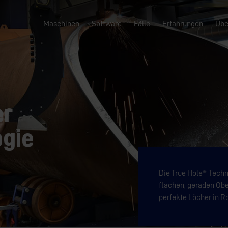
Maschinen
Software
Fälle
Erfahrungen
Übe
er
ogie
Die True Hole® Techn
flachen, geraden Ober
perfekte Löcher in R